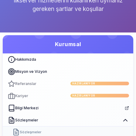
İlkserver hizmetlerini kullanırken uymanız
gereken şartlar ve koşullar
Kurumsal
Hakkımızda
Misyon ve Vizyon
Referanslar
HAZIRLANIYOR
Kariyer
HAZIRLANIYOR
Bilgi Merkezi
Sözleşmeler
Sözleşmeler