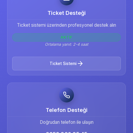
yerden kolayca yönetebilirsiniz. Ticimax e-
Ticket Desteği
ticaret hizmetimiz tamamen dijital olduğu için
şehir farkı olmadan tüm müşterilerimiz aynı
Ticket sistemi üzerinden profesyonel destek alın
Ticimax avantajlarından yararlanır.
AKTIF
Ortalama yanıt: 2-4 saat
Ticket Sistemi
Telefon Desteği
Doğrudan telefon ile ulaşın