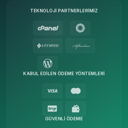
TEKNOLOJI PARTNERLERIMIZ
KABUL EDILEN ÖDEME YÖNTEMLERI
GÜVENLI ÖDEME