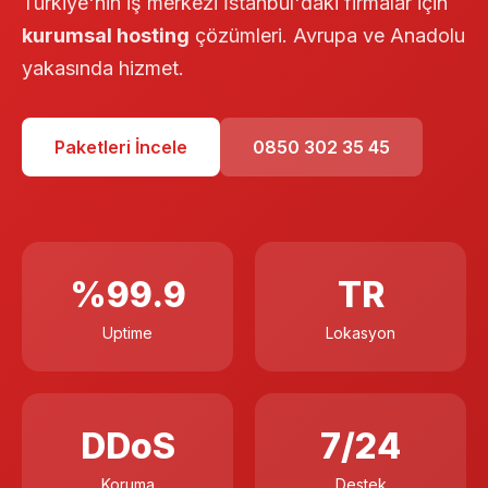
Türkiye'nin iş merkezi İstanbul'daki firmalar için
kurumsal hosting
çözümleri. Avrupa ve Anadolu
yakasında hizmet.
Paketleri İncele
0850 302 35 45
%99.9
TR
Uptime
Lokasyon
DDoS
7/24
Koruma
Destek