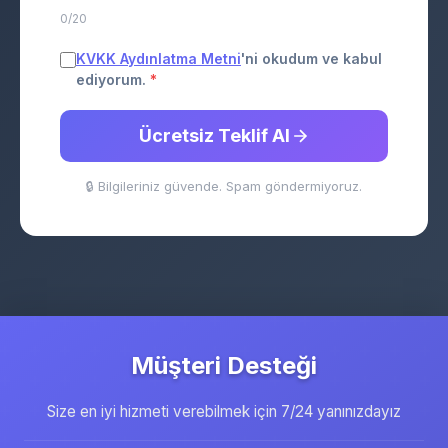
0/20
KVKK Aydınlatma Metni
'ni okudum ve kabul
ediyorum.
*
Ücretsiz Teklif Al
🔒 Bilgileriniz güvende. Spam göndermiyoruz.
Müşteri Desteği
Size en iyi hizmeti verebilmek için 7/24 yanınızdayız