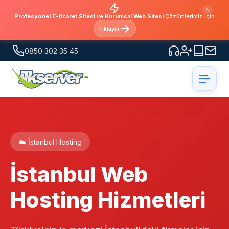
Profesyonel E-ticaret Sitesi
ve
Kurumsal Web Sitesi
Çözümlerimiz için
Tıklayın
0850 302 35 45
☁️ İstanbul Hosting
İstanbul Web
Hosting Hizmetleri