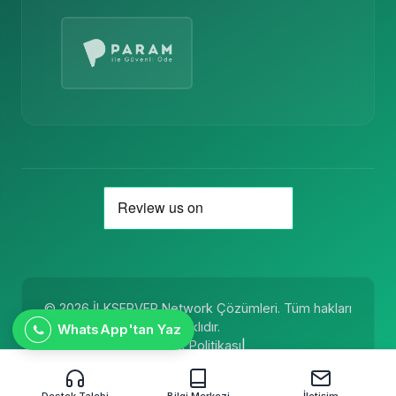
© 2026 İLKSERVER Network Çözümleri. Tüm hakları
saklıdır.
WhatsApp'tan Yaz
Kullanım Koşulları
|
Gizlilik Politikası
|
Mesafeli Satış Sözleşmesi
|
KVKK
|
Site Haritası