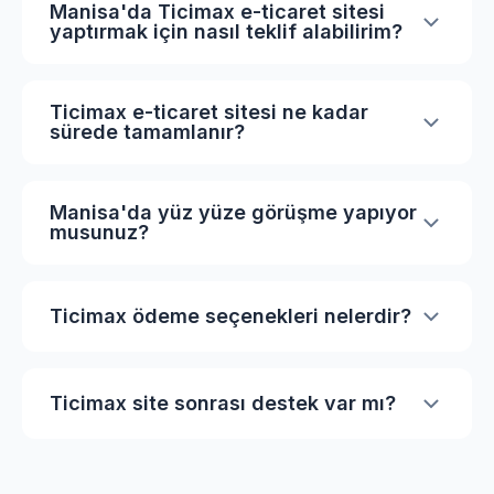
Manisa'da Ticimax e-ticaret sitesi
yaptırmak için nasıl teklif alabilirim?
İhtiyaçlarınıza özel teklif almak için
sayfamızdaki formu doldurabilir veya bize
Ticimax e-ticaret sitesi ne kadar
sürede tamamlanır?
doğrudan ulaşabilirsiniz. Proje detaylarınıza
göre size en uygun çözümü sunacağız.
Ticimax e-ticaret projeleri ortalama 3-4 haftada
tamamlanmaktadır. Ürün sayısı ve özelleştirme
Manisa'da yüz yüze görüşme yapıyor
musunuz?
kapsamına göre süre değişebilir.
Evet, Manisa ve Turgutlu, Akhisar, Salihli
ilçelerinde müşterilerimizle yüz yüze görüşme
Ticimax ödeme seçenekleri nelerdir?
yapabiliyoruz. Ayrıca online toplantı
Kredi kartı, havale/EFT ve taksitli ödeme
seçeneğimiz de mevcuttur.
seçeneklerimiz mevcuttur. Manisa bölgesindeki
Ticimax site sonrası destek var mı?
müşterilerimize özel taksit imkanı sunuyoruz.
Evet, tüm projelerimizde ücretsiz teknik destek
sunuyoruz. Sonrasında bakım paketlerimiz de