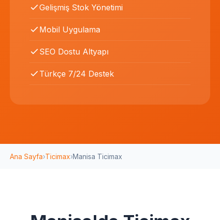
Gelişmiş Stok Yönetimi
Mobil Uygulama
SEO Dostu Altyapı
Türkçe 7/24 Destek
Ana Sayfa
›
Ticimax
›
Manisa Ticimax