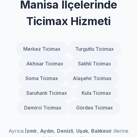
Manisa İlçelerinde
Ticimax Hizmeti
Merkez Ticimax
Turgutlu Ticimax
Akhisar Ticimax
Salihli Ticimax
Soma Ticimax
Alaşehir Ticimax
Saruhanlı Ticimax
Kula Ticimax
Demirci Ticimax
Gördes Ticimax
Ayrıca
İzmir
,
Aydın
,
Denizli
,
Uşak
,
Balıkesir
illerine