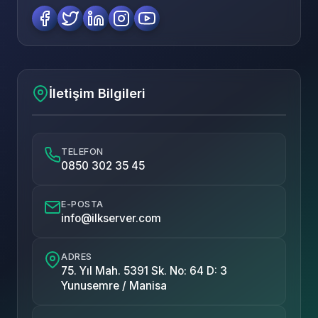
İletişim Bilgileri
TELEFON
0850 302 35 45
E-POSTA
info@ilkserver.com
ADRES
75. Yıl Mah. 5391 Sk. No: 64 D: 3
Yunusemre / Manisa