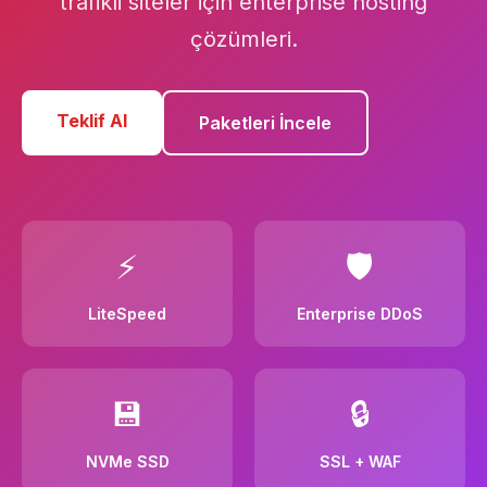
trafikli siteler için enterprise hosting
çözümleri.
Teklif Al
Paketleri İncele
⚡
🛡️
LiteSpeed
Enterprise DDoS
💾
🔒
NVMe SSD
SSL + WAF