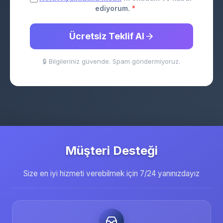
ediyorum.
*
Ücretsiz Teklif Al
🔒 Bilgileriniz güvende. Spam göndermiyoruz.
Müşteri Desteği
Size en iyi hizmeti verebilmek için 7/24 yanınızdayız