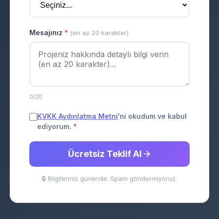
Mesajınız
*
(en az 20 karakter)
0/20
KVKK Aydınlatma Metni
'ni okudum ve kabul
ediyorum.
*
Ücretsiz Teklif Al
🔒 Bilgileriniz güvende. Spam göndermiyoruz.