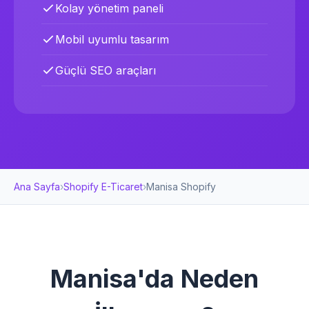
Kolay yönetim paneli
Mobil uyumlu tasarım
Güçlü SEO araçları
Ana Sayfa
›
Shopify E-Ticaret
›
Manisa Shopify
Manisa'da Neden