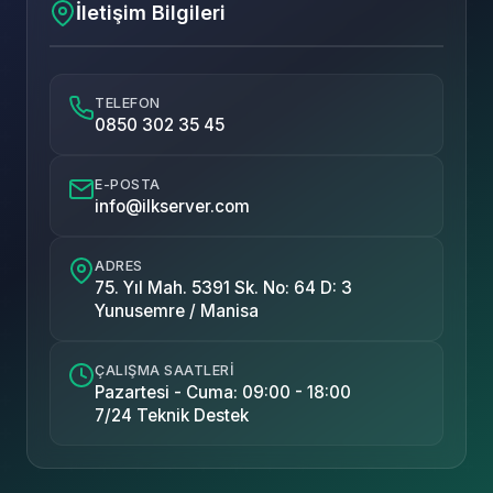
İletişim Bilgileri
TELEFON
0850 302 35 45
E-POSTA
info@ilkserver.com
ADRES
75. Yıl Mah. 5391 Sk. No: 64 D: 3
Yunusemre / Manisa
ÇALIŞMA SAATLERI
Pazartesi - Cuma: 09:00 - 18:00
7/24 Teknik Destek