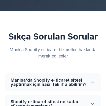
Sıkça Sorulan Sorular
Manisa Shopify e-ticaret hizmetleri hakkında
merak edilenler
Manisa'da Shopify e-ticaret sitesi
yaptırmak için nasıl teklif alabilirim?
İhtiyaçlarınıza özel teklif almak için
sayfamızdaki formu doldurabilir veya bize
Shopify e-ticaret sitesi ne kadar
sürede tamamlanır?