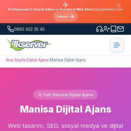
Profesyonel E-ticaret Sitesi
ve
Kurumsal Web Sitesi
Çözümlerimiz için
Tıklayın
0850 302 35 45
Ana Sayfa
›
Dijital Ajans
›
Manisa Dijital Ajans
🚀 Full-Service Dijital Ajans
Manisa Dijital Ajans
Web tasarım, SEO, sosyal medya ve dijital