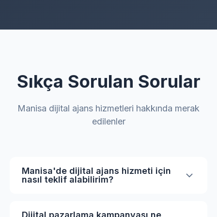
Sıkça Sorulan Sorular
Manisa dijital ajans hizmetleri hakkında merak
edilenler
Manisa'de dijital ajans hizmeti için
nasıl teklif alabilirim?
İhtiyaçlarınıza özel teklif almak için
sayfamızdaki formu doldurabilir veya bize
Dijital pazarlama kampanyası ne