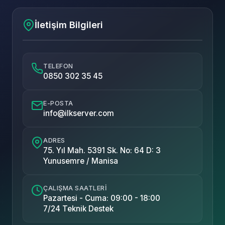
İletişim Bilgileri
TELEFON
0850 302 35 45
E-POSTA
info@ilkserver.com
ADRES
75. Yıl Mah. 5391 Sk. No: 64 D: 3
Yunusemre / Manisa
ÇALIŞMA SAATLERI
Pazartesi - Cuma: 09:00 - 18:00
7/24 Teknik Destek