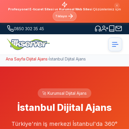
Profesyonel E-ticaret Sitesi
ve
Kurumsal Web Sitesi
Çözümlerimiz için
Tıklayın
0850 302 35 45
Ana Sayfa
›
Dijital Ajans
›
İstanbul Dijital Ajans
🚀 Kurumsal Dijital Ajans
İstanbul Dijital Ajans
Türkiye'nin iş merkezi İstanbul'da 360°