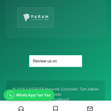
© 2026 İLKSERVER Network Çözümleri. Tüm hakları
saklıdır.
WhatsApp'tan Yaz
Kullanım Koşulları
|
Gizlilik Politikası
|
Mesafeli Satış Sözleşmesi
|
KVKK
|
Site Haritası