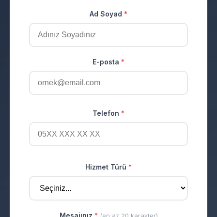
Ad Soyad
*
E-posta
*
Telefon
*
Hizmet Türü
*
Mesajınız
*
(en az 20 karakter)