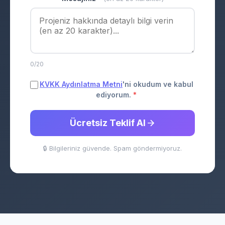
0/20
KVKK Aydınlatma Metni
'ni okudum ve kabul
ediyorum.
*
Ücretsiz Teklif Al
🔒 Bilgileriniz güvende. Spam göndermiyoruz.