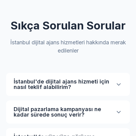
Sıkça Sorulan Sorular
İstanbul dijital ajans hizmetleri hakkında merak
edilenler
İstanbul'de dijital ajans hizmeti için
nasıl teklif alabilirim?
İhtiyaçlarınıza özel teklif almak için
sayfamızdaki formu doldurabilir veya bize
Dijital pazarlama kampanyası ne
kadar sürede sonuç verir?
doğrudan ulaşabilirsiniz. Proje detaylarınıza
göre size en uygun çözümü sunacağız.
SEO çalışmaları genellikle 3-6 ay içinde sonuç
vermeye başlar. Google Ads kampanyaları ise