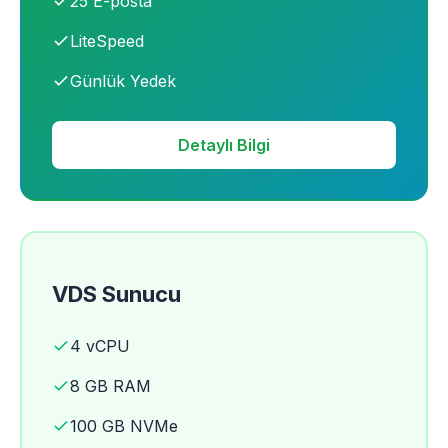
25 E-posta
LiteSpeed
Günlük Yedek
Detaylı Bilgi
VDS Sunucu
4 vCPU
8 GB RAM
100 GB NVMe