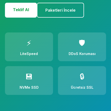
Teklif Al
Paketleri İncele
⚡
🛡️
LiteSpeed
DDoS Koruması
💾
🔒
NVMe SSD
Ücretsiz SSL